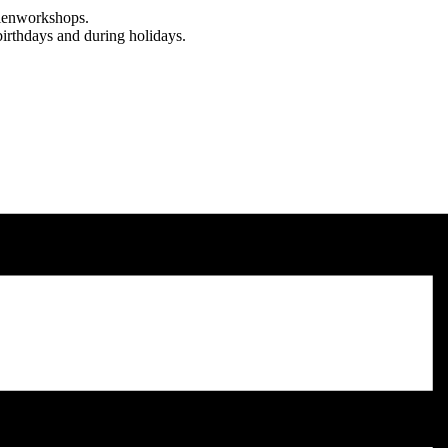
rienworkshops.
birthdays and during holidays.