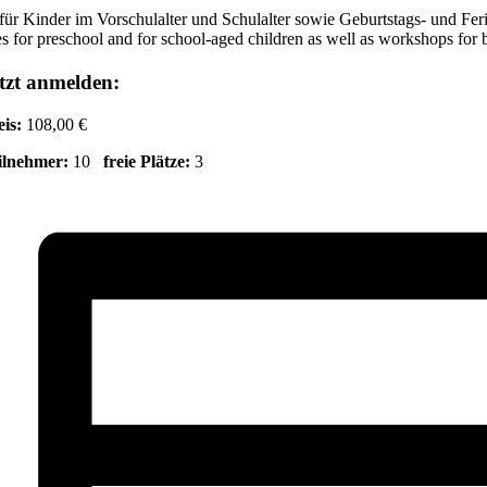
für Kinder im Vorschulalter und Schulalter sowie Geburtstags- und Fe
s for preschool and for school-aged children as well as workshops for 
tzt anmelden:
eis:
108,00 €
ilnehmer:
10
freie Plätze:
3