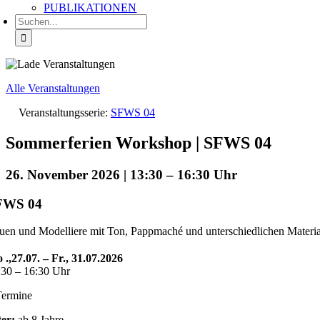
PUBLIKATIONEN
Suche
nach:
Alle Veranstaltungen
Veranstaltungsserie:
SFWS 04
Sommerferien Workshop | SFWS 04
26. November 2026 | 13:30
–
16:30
FWS 04
uen und Modelliere mit Ton, Pappmaché und unterschiedlichen Materia
 .,27.07. – Fr., 31.07.2026
:30 – 16:30 Uhr
Termine
ter:
ab 8 Jahre