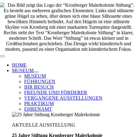
Zum
Inhalt
springen
Toggle
Navigation
HOME
MUSEUM
MUSEUM
FÜHRUNGEN
IHR BESUCH
FREUNDE UND FÖRDERER
VERGANGENE AUSSTELLUNGEN
PRAKTIKUM
EHRENAMT
AKTUELLE AUSSTELLUNG
25 Jahre Stiftung Kronberger Malerkolonie