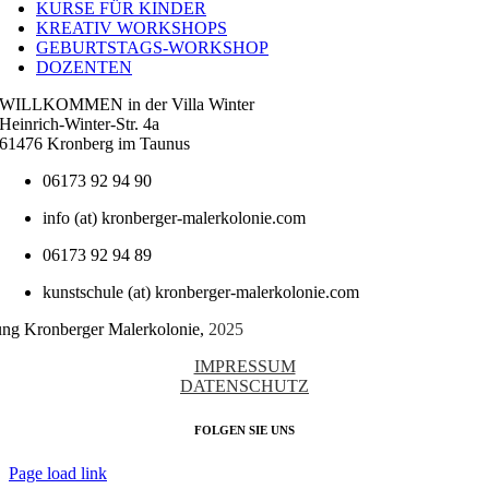
KURSE FÜR KINDER
KREATIV WORKSHOPS
GEBURTSTAGS-WORKSHOP
DOZENTEN
WILLKOMMEN in der Villa Winter
Heinrich-Winter-Str. 4a
61476 Kronberg im Taunus
06173 92 94 90
info (at) kronberger-malerkolonie.com
06173 92 94 89
kunstschule (at) kronberger-malerkolonie.com
tung Kronberger Malerkolonie,
2025
IMPRESSUM
DATENSCHUTZ
FOLGEN SIE UNS
Page load link