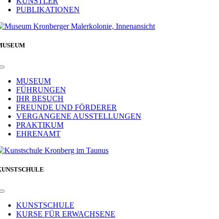
KÜNSTLER
PUBLIKATIONEN
MUSEUM
Toggle
Navigation
MUSEUM
FÜHRUNGEN
IHR BESUCH
FREUNDE UND FÖRDERER
VERGANGENE AUSSTELLUNGEN
PRAKTIKUM
EHRENAMT
KUNSTSCHULE
Toggle
Navigation
KUNSTSCHULE
KURSE FÜR ERWACHSENE