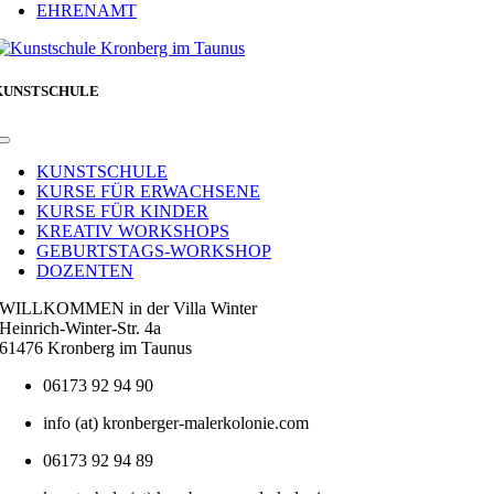
EHRENAMT
KUNSTSCHULE
Toggle
Navigation
KUNSTSCHULE
KURSE FÜR ERWACHSENE
KURSE FÜR KINDER
KREATIV WORKSHOPS
GEBURTSTAGS-WORKSHOP
DOZENTEN
WILLKOMMEN in der Villa Winter
Heinrich-Winter-Str. 4a
61476 Kronberg im Taunus
06173 92 94 90
info (at) kronberger-malerkolonie.com
06173 92 94 89