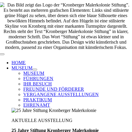
Zum
Inhalt
springen
Toggle
Navigation
HOME
MUSEUM
MUSEUM
FÜHRUNGEN
IHR BESUCH
FREUNDE UND FÖRDERER
VERGANGENE AUSSTELLUNGEN
PRAKTIKUM
EHRENAMT
AKTUELLE AUSSTELLUNG
25 Jahre Stiftung Kronberger Malerkolonie