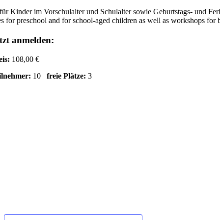
für Kinder im Vorschulalter und Schulalter sowie Geburtstags- und Fe
s for preschool and for school-aged children as well as workshops for 
tzt anmelden:
eis:
108,00 €
ilnehmer:
10
freie Plätze:
3