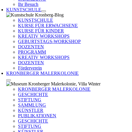
Ihr Besuch
KUNSTSCHULE
KUNSTSCHULE
KURSE FÜR ERWACHSENE
KURSE FÜR KINDER
KREATIV WORKSHOPS
GEBURTSTAGS-WORKSHOP
DOZENTEN
PROGRAMM
KREATIV WORKSHOPS
DOZENTEN
Förderverein
KRONBERGER MALERKOLONIE
KRONBERGER MALERKOLONIE
GESCHICHTE
STIFTUNG
SAMMLUNG
KÜNSTLER
PUBLIKATIONEN
GESCHICHTE
STIFTUNG
KÜNSTLER