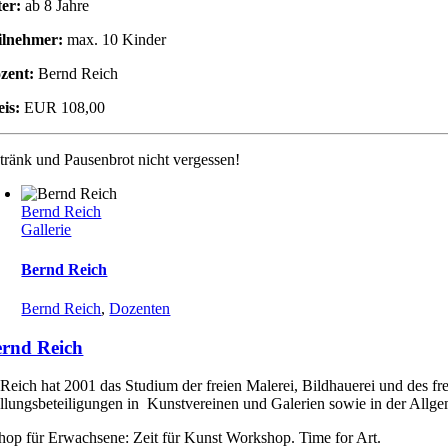
ter:
ab 8 Jahre
ilnehmer:
max. 10 Kinder
zent:
Bernd Reich
eis:
EUR 108,00
tränk und Pausenbrot nicht vergessen!
Bernd Reich
Gallerie
Bernd Reich
Bernd Reich
,
Dozenten
rnd Reich
Reich hat 2001 das Studium der freien Malerei, Bildhauerei und des fr
llungsbeteiligungen in Kunstvereinen und Galerien sowie in der Allgem
op für Erwachsene: Zeit für Kunst Workshop. Time for Art.