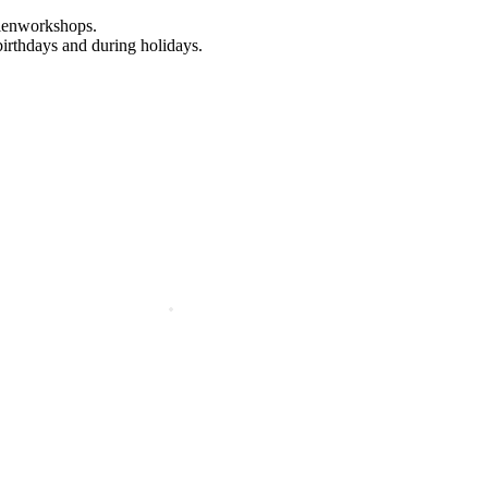
rienworkshops.
birthdays and during holidays.