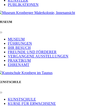
KÜNSTLER
PUBLIKATIONEN
MUSEUM
Toggle
Navigation
MUSEUM
FÜHRUNGEN
IHR BESUCH
FREUNDE UND FÖRDERER
VERGANGENE AUSSTELLUNGEN
PRAKTIKUM
EHRENAMT
KUNSTSCHULE
Toggle
Navigation
KUNSTSCHULE
KURSE FÜR ERWACHSENE