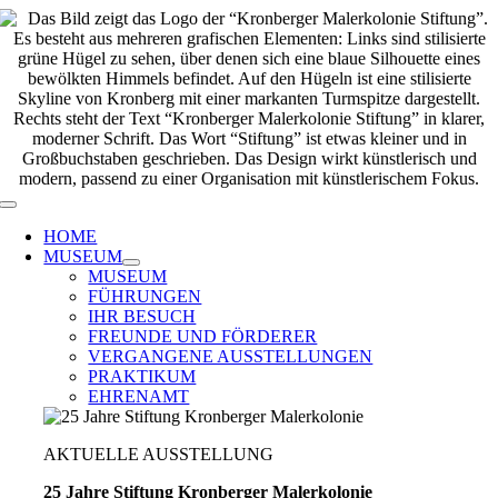
Zum
Inhalt
springen
Toggle
Navigation
HOME
MUSEUM
MUSEUM
FÜHRUNGEN
IHR BESUCH
FREUNDE UND FÖRDERER
VERGANGENE AUSSTELLUNGEN
PRAKTIKUM
EHRENAMT
AKTUELLE AUSSTELLUNG
25 Jahre Stiftung Kronberger Malerkolonie