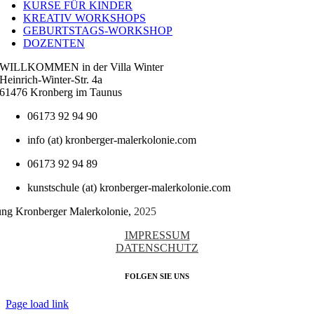
KURSE FÜR KINDER
KREATIV WORKSHOPS
GEBURTSTAGS-WORKSHOP
DOZENTEN
WILLKOMMEN in der Villa Winter
Heinrich-Winter-Str. 4a
61476 Kronberg im Taunus
06173 92 94 90
info (at) kronberger-malerkolonie.com
06173 92 94 89
kunstschule (at) kronberger-malerkolonie.com
tung Kronberger Malerkolonie,
2025
IMPRESSUM
DATENSCHUTZ
FOLGEN SIE UNS
Page load link