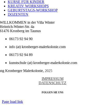
KURSE FÜR KINDER
KREATIV WORKSHOPS
GEBURTSTAGS-WORKSHOP
DOZENTEN
WILLKOMMEN in der Villa Winter
Heinrich-Winter-Str. 4a
61476 Kronberg im Taunus
06173 92 94 90
info (at) kronberger-malerkolonie.com
06173 92 94 89
kunstschule (at) kronberger-malerkolonie.com
tung Kronberger Malerkolonie,
2025
IMPRESSUM
DATENSCHUTZ
FOLGEN SIE UNS
Page load link