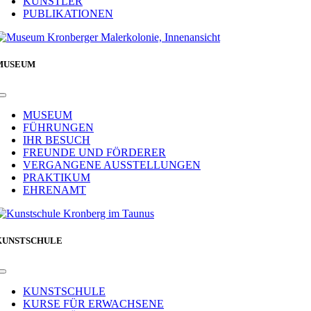
KÜNSTLER
PUBLIKATIONEN
MUSEUM
Toggle
Navigation
MUSEUM
FÜHRUNGEN
IHR BESUCH
FREUNDE UND FÖRDERER
VERGANGENE AUSSTELLUNGEN
PRAKTIKUM
EHRENAMT
KUNSTSCHULE
Toggle
Navigation
KUNSTSCHULE
KURSE FÜR ERWACHSENE