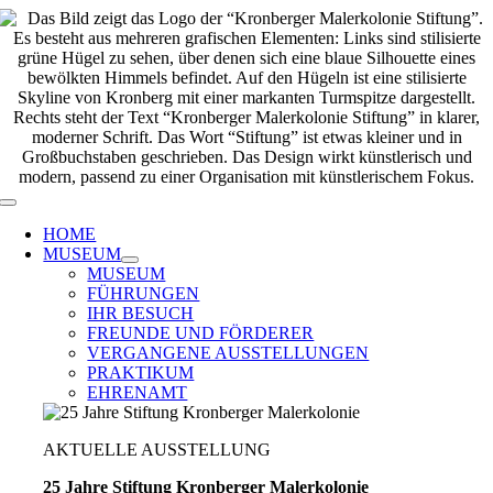
Zum
Inhalt
springen
Toggle
Navigation
HOME
MUSEUM
MUSEUM
FÜHRUNGEN
IHR BESUCH
FREUNDE UND FÖRDERER
VERGANGENE AUSSTELLUNGEN
PRAKTIKUM
EHRENAMT
AKTUELLE AUSSTELLUNG
25 Jahre Stiftung Kronberger Malerkolonie