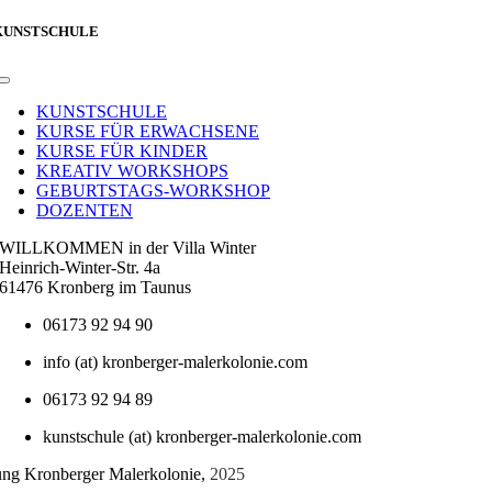
KUNSTSCHULE
Toggle
Navigation
KUNSTSCHULE
KURSE FÜR ERWACHSENE
KURSE FÜR KINDER
KREATIV WORKSHOPS
GEBURTSTAGS-WORKSHOP
DOZENTEN
WILLKOMMEN in der Villa Winter
Heinrich-Winter-Str. 4a
61476 Kronberg im Taunus
06173 92 94 90
info (at) kronberger-malerkolonie.com
06173 92 94 89
kunstschule (at) kronberger-malerkolonie.com
tung Kronberger Malerkolonie,
2025