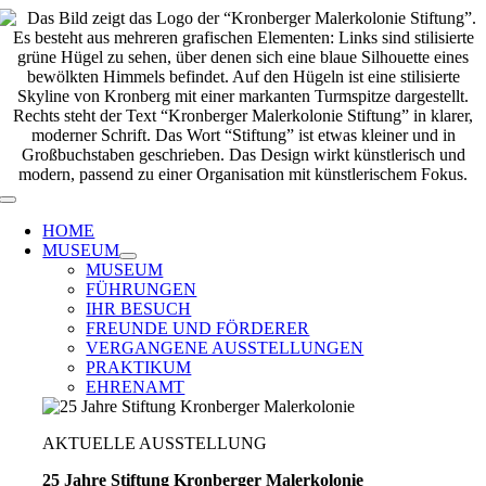
Zum
Inhalt
springen
Toggle
Navigation
HOME
MUSEUM
MUSEUM
FÜHRUNGEN
IHR BESUCH
FREUNDE UND FÖRDERER
VERGANGENE AUSSTELLUNGEN
PRAKTIKUM
EHRENAMT
AKTUELLE AUSSTELLUNG
25 Jahre Stiftung Kronberger Malerkolonie