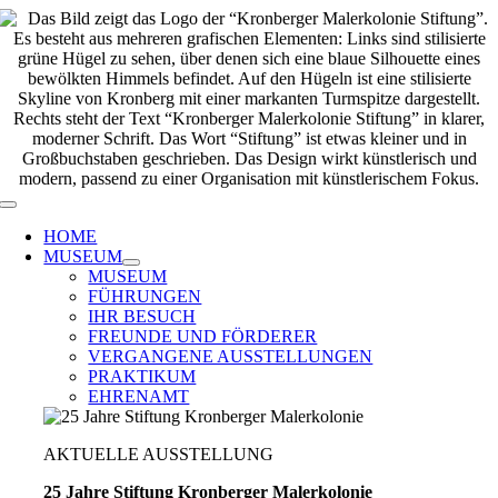
Zum
Inhalt
springen
Toggle
Navigation
HOME
MUSEUM
MUSEUM
FÜHRUNGEN
IHR BESUCH
FREUNDE UND FÖRDERER
VERGANGENE AUSSTELLUNGEN
PRAKTIKUM
EHRENAMT
AKTUELLE AUSSTELLUNG
25 Jahre Stiftung Kronberger Malerkolonie