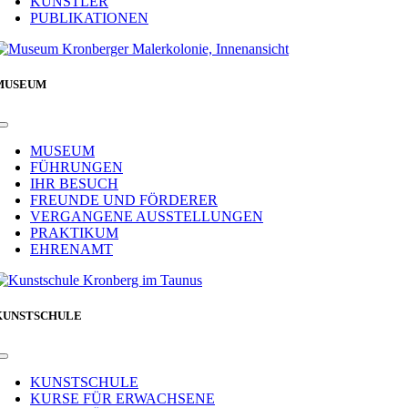
KÜNSTLER
PUBLIKATIONEN
MUSEUM
Toggle
Navigation
MUSEUM
FÜHRUNGEN
IHR BESUCH
FREUNDE UND FÖRDERER
VERGANGENE AUSSTELLUNGEN
PRAKTIKUM
EHRENAMT
KUNSTSCHULE
Toggle
Navigation
KUNSTSCHULE
KURSE FÜR ERWACHSENE