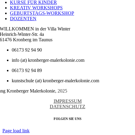
KURSE FÜR KINDER
KREATIV WORKSHOPS
GEBURTSTAGS-WORKSHOP
DOZENTEN
WILLKOMMEN in der Villa Winter
Heinrich-Winter-Str. 4a
61476 Kronberg im Taunus
06173 92 94 90
info (at) kronberger-malerkolonie.com
06173 92 94 89
kunstschule (at) kronberger-malerkolonie.com
tung Kronberger Malerkolonie,
2025
IMPRESSUM
DATENSCHUTZ
FOLGEN SIE UNS
Page load link