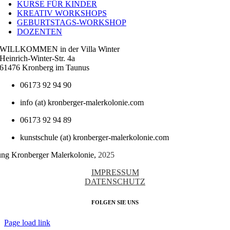
KURSE FÜR KINDER
KREATIV WORKSHOPS
GEBURTSTAGS-WORKSHOP
DOZENTEN
WILLKOMMEN in der Villa Winter
Heinrich-Winter-Str. 4a
61476 Kronberg im Taunus
06173 92 94 90
info (at) kronberger-malerkolonie.com
06173 92 94 89
kunstschule (at) kronberger-malerkolonie.com
tung Kronberger Malerkolonie,
2025
IMPRESSUM
DATENSCHUTZ
FOLGEN SIE UNS
Page load link