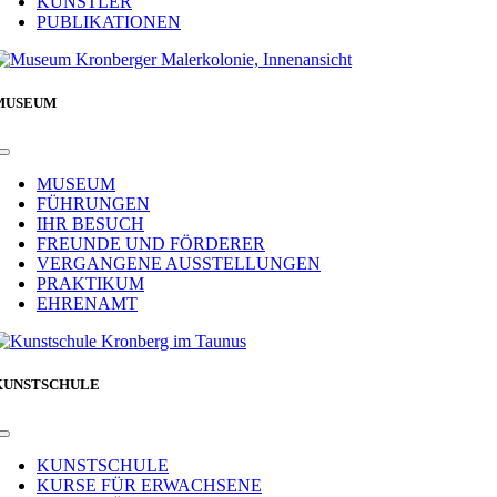
KÜNSTLER
PUBLIKATIONEN
MUSEUM
Toggle
Navigation
MUSEUM
FÜHRUNGEN
IHR BESUCH
FREUNDE UND FÖRDERER
VERGANGENE AUSSTELLUNGEN
PRAKTIKUM
EHRENAMT
KUNSTSCHULE
Toggle
Navigation
KUNSTSCHULE
KURSE FÜR ERWACHSENE