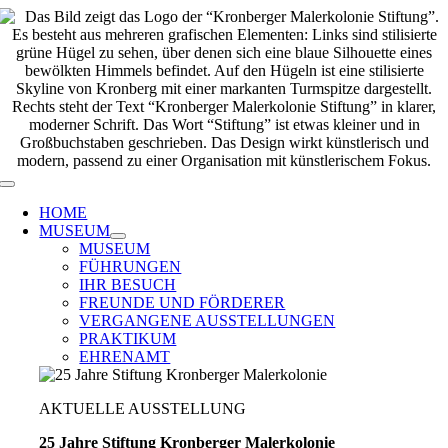
Zum
Inhalt
springen
Toggle
Navigation
HOME
MUSEUM
MUSEUM
FÜHRUNGEN
IHR BESUCH
FREUNDE UND FÖRDERER
VERGANGENE AUSSTELLUNGEN
PRAKTIKUM
EHRENAMT
AKTUELLE AUSSTELLUNG
25 Jahre Stiftung Kronberger Malerkolonie