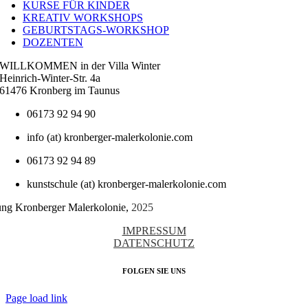
KURSE FÜR KINDER
KREATIV WORKSHOPS
GEBURTSTAGS-WORKSHOP
DOZENTEN
WILLKOMMEN in der Villa Winter
Heinrich-Winter-Str. 4a
61476 Kronberg im Taunus
06173 92 94 90
info (at) kronberger-malerkolonie.com
06173 92 94 89
kunstschule (at) kronberger-malerkolonie.com
tung Kronberger Malerkolonie,
2025
IMPRESSUM
DATENSCHUTZ
FOLGEN SIE UNS
Page load link