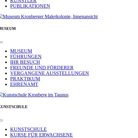
KÜNSTLER
PUBLIKATIONEN
MUSEUM
Toggle
Navigation
MUSEUM
FÜHRUNGEN
IHR BESUCH
FREUNDE UND FÖRDERER
VERGANGENE AUSSTELLUNGEN
PRAKTIKUM
EHRENAMT
KUNSTSCHULE
Toggle
Navigation
KUNSTSCHULE
KURSE FÜR ERWACHSENE