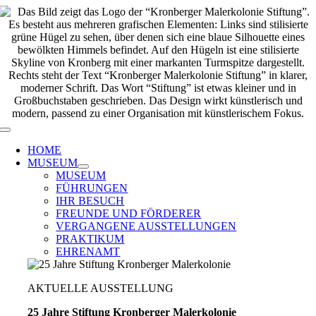
Zum
Inhalt
springen
Toggle
Navigation
HOME
MUSEUM
MUSEUM
FÜHRUNGEN
IHR BESUCH
FREUNDE UND FÖRDERER
VERGANGENE AUSSTELLUNGEN
PRAKTIKUM
EHRENAMT
AKTUELLE AUSSTELLUNG
25 Jahre Stiftung Kronberger Malerkolonie