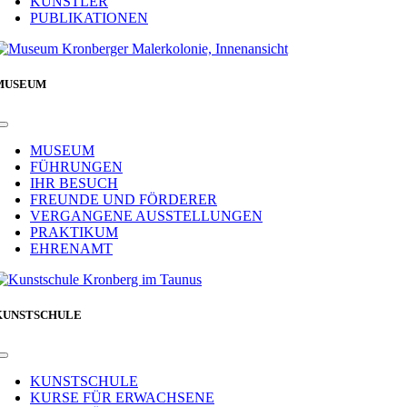
KÜNSTLER
PUBLIKATIONEN
MUSEUM
Toggle
Navigation
MUSEUM
FÜHRUNGEN
IHR BESUCH
FREUNDE UND FÖRDERER
VERGANGENE AUSSTELLUNGEN
PRAKTIKUM
EHRENAMT
KUNSTSCHULE
Toggle
Navigation
KUNSTSCHULE
KURSE FÜR ERWACHSENE