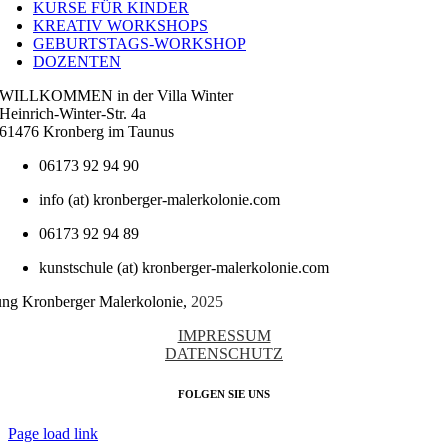
KURSE FÜR KINDER
KREATIV WORKSHOPS
GEBURTSTAGS-WORKSHOP
DOZENTEN
WILLKOMMEN in der Villa Winter
Heinrich-Winter-Str. 4a
61476 Kronberg im Taunus
06173 92 94 90
info (at) kronberger-malerkolonie.com
06173 92 94 89
kunstschule (at) kronberger-malerkolonie.com
tung Kronberger Malerkolonie,
2025
IMPRESSUM
DATENSCHUTZ
FOLGEN SIE UNS
Page load link