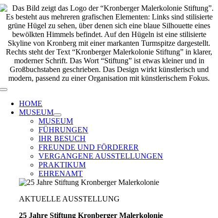
Zum
Inhalt
springen
Toggle
Navigation
HOME
MUSEUM
MUSEUM
FÜHRUNGEN
IHR BESUCH
FREUNDE UND FÖRDERER
VERGANGENE AUSSTELLUNGEN
PRAKTIKUM
EHRENAMT
AKTUELLE AUSSTELLUNG
25 Jahre Stiftung Kronberger Malerkolonie