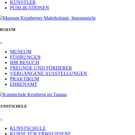
KÜNSTLER
PUBLIKATIONEN
MUSEUM
Toggle
Navigation
MUSEUM
FÜHRUNGEN
IHR BESUCH
FREUNDE UND FÖRDERER
VERGANGENE AUSSTELLUNGEN
PRAKTIKUM
EHRENAMT
KUNSTSCHULE
Toggle
Navigation
KUNSTSCHULE
KURSE FÜR ERWACHSENE