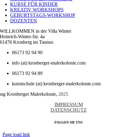
KURSE FÜR KINDER
KREATIV WORKSHOPS
GEBURTSTAGS-WORKSHOP
DOZENTEN
WILLKOMMEN in der Villa Winter
Heinrich-Winter-Str. 4a
61476 Kronberg im Taunus
06173 92 94 90
info (at) kronberger-malerkolonie.com
06173 92 94 89
kunstschule (at) kronberger-malerkolonie.com
tung Kronberger Malerkolonie,
2025
IMPRESSUM
DATENSCHUTZ
FOLGEN SIE UNS
Page load link