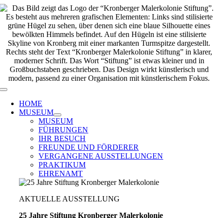
Zum
Inhalt
springen
Toggle
Navigation
HOME
MUSEUM
MUSEUM
FÜHRUNGEN
IHR BESUCH
FREUNDE UND FÖRDERER
VERGANGENE AUSSTELLUNGEN
PRAKTIKUM
EHRENAMT
AKTUELLE AUSSTELLUNG
25 Jahre Stiftung Kronberger Malerkolonie