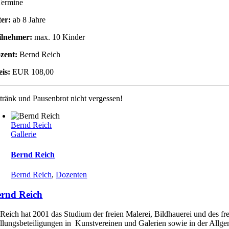
Termine
ter:
ab 8 Jahre
ilnehmer:
max. 10 Kinder
zent:
Bernd Reich
eis:
EUR 108,00
tränk und Pausenbrot nicht vergessen!
Bernd Reich
Gallerie
Bernd Reich
Bernd Reich
,
Dozenten
rnd Reich
Reich hat 2001 das Studium der freien Malerei, Bildhauerei und des fr
llungsbeteiligungen in Kunstvereinen und Galerien sowie in der Allgem