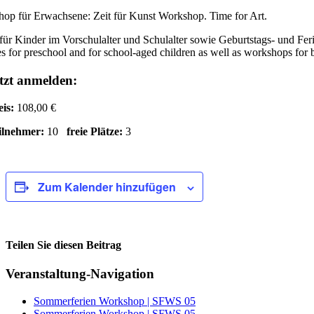
op für Erwachsene: Zeit für Kunst Workshop. Time for Art.
für Kinder im Vorschulalter und Schulalter sowie Geburtstags- und Fe
s for preschool and for school-aged children as well as workshops for 
tzt anmelden:
eis:
108,00 €
ilnehmer:
10
freie Plätze:
3
Zum Kalender hinzufügen
Teilen Sie diesen Beitrag
Facebook
Veranstaltung-Navigation
Sommerferien Workshop | SFWS 05
Sommerferien Workshop | SFWS 05