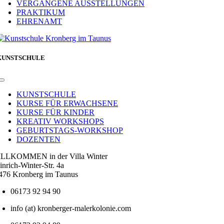
VERGANGENE AUSSTELLUNGEN
PRAKTIKUM
EHRENAMT
KUNSTSCHULE
Toggle
Navigation
KUNSTSCHULE
KURSE FÜR ERWACHSENE
KURSE FÜR KINDER
KREATIV WORKSHOPS
GEBURTSTAGS-WORKSHOP
DOZENTEN
LLKOMMEN in der Villa Winter
inrich-Winter-Str. 4a
476 Kronberg im Taunus
06173 92 94 90
info (at) kronberger-malerkolonie.com