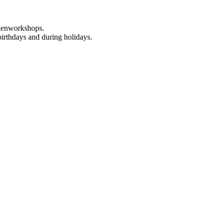
rienworkshops.
birthdays and during holidays.