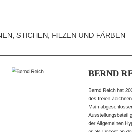
EN, STICHEN, FILZEN UND FÄRBEN
BERND R
H
en
Bernd Reich hat 200
des freien Zeichne
Main abgeschlossen.
Ausstellungsbeteili
der Allgemeinen Hyp
er als Dozent an de