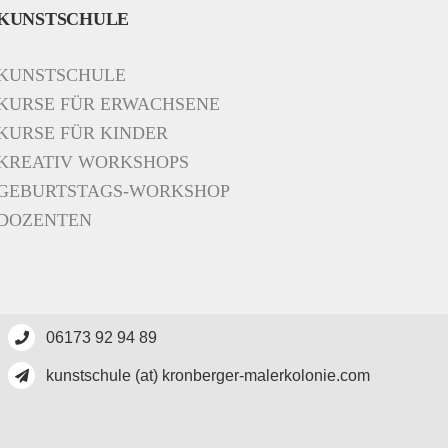
KUNSTSCHULE
KUNSTSCHULE
KURSE FÜR ERWACHSENE
KURSE FÜR KINDER
KREATIV WORKSHOPS
GEBURTSTAGS-WORKSHOP
DOZENTEN
06173 92 94 89
kunstschule (at) kronberger-malerkolonie.com