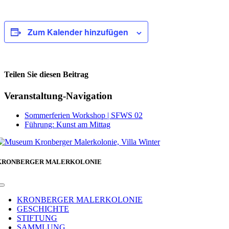
Zum Kalender hinzufügen
Teilen Sie diesen Beitrag
Facebook
Veranstaltung-Navigation
Sommerferien Workshop | SFWS 02
Führung: Kunst am Mittag
KRONBERGER MALERKOLONIE
Toggle
Navigation
KRONBERGER MALERKOLONIE
GESCHICHTE
STIFTUNG
SAMMLUNG