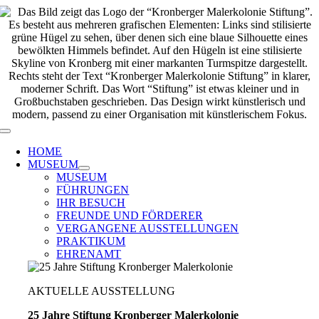
Zum
Inhalt
springen
Toggle
Navigation
HOME
MUSEUM
MUSEUM
FÜHRUNGEN
IHR BESUCH
FREUNDE UND FÖRDERER
VERGANGENE AUSSTELLUNGEN
PRAKTIKUM
EHRENAMT
AKTUELLE AUSSTELLUNG
25 Jahre Stiftung Kronberger Malerkolonie