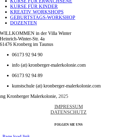
KURSE FÜR ERWACHSENE
KURSE FÜR KINDER
KREATIV WORKSHOPS
GEBURTSTAGS-WORKSHOP
DOZENTEN
WILLKOMMEN in der Villa Winter
Heinrich-Winter-Str. 4a
61476 Kronberg im Taunus
06173 92 94 90
info (at) kronberger-malerkolonie.com
06173 92 94 89
kunstschule (at) kronberger-malerkolonie.com
tung Kronberger Malerkolonie,
2025
IMPRESSUM
DATENSCHUTZ
FOLGEN SIE UNS
Page load link