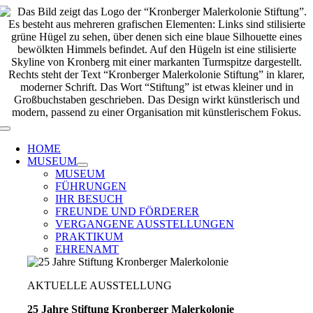
Zum
Inhalt
springen
Toggle
Navigation
HOME
MUSEUM
MUSEUM
FÜHRUNGEN
IHR BESUCH
FREUNDE UND FÖRDERER
VERGANGENE AUSSTELLUNGEN
PRAKTIKUM
EHRENAMT
AKTUELLE AUSSTELLUNG
25 Jahre Stiftung Kronberger Malerkolonie