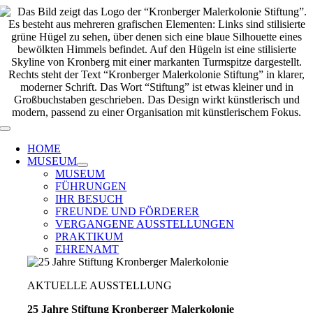
Zum
Inhalt
springen
Toggle
Navigation
HOME
MUSEUM
MUSEUM
FÜHRUNGEN
IHR BESUCH
FREUNDE UND FÖRDERER
VERGANGENE AUSSTELLUNGEN
PRAKTIKUM
EHRENAMT
AKTUELLE AUSSTELLUNG
25 Jahre Stiftung Kronberger Malerkolonie