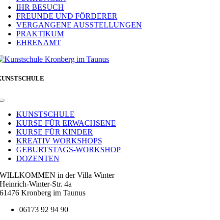
IHR BESUCH
FREUNDE UND FÖRDERER
VERGANGENE AUSSTELLUNGEN
PRAKTIKUM
EHRENAMT
KUNSTSCHULE
Toggle
Navigation
KUNSTSCHULE
KURSE FÜR ERWACHSENE
KURSE FÜR KINDER
KREATIV WORKSHOPS
GEBURTSTAGS-WORKSHOP
DOZENTEN
WILLKOMMEN in der Villa Winter
Heinrich-Winter-Str. 4a
61476 Kronberg im Taunus
06173 92 94 90