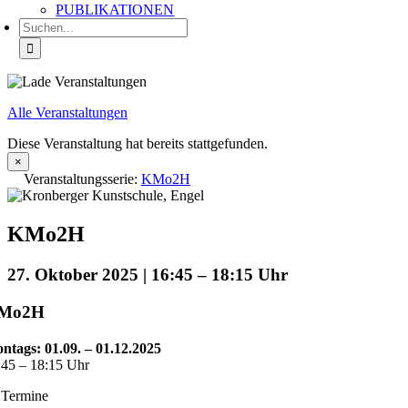
PUBLIKATIONEN
Suche
nach:
Alle Veranstaltungen
Diese Veranstaltung hat bereits stattgefunden.
×
Veranstaltungsserie:
KMo2H
KMo2H
27. Oktober 2025 | 16:45
–
18:15
Mo2H
ntags:
01.09. – 01.12.2025
:45 – 18:15 Uhr
 Termine