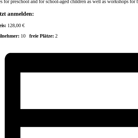
s for preschool and for school-aged children as well as workshops for 
tzt anmelden:
eis:
128,00 €
ilnehmer:
10
freie Plätze:
2