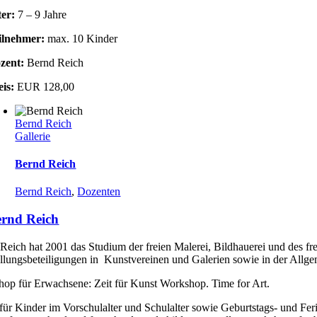
ter:
7 – 9 Jahre
ilnehmer:
max. 10 Kinder
zent:
Bernd Reich
eis:
EUR 128,00
Bernd Reich
Gallerie
Bernd Reich
Bernd Reich
,
Dozenten
rnd Reich
Reich hat 2001 das Studium der freien Malerei, Bildhauerei und des fr
llungsbeteiligungen in Kunstvereinen und Galerien sowie in der Allgem
op für Erwachsene: Zeit für Kunst Workshop. Time for Art.
für Kinder im Vorschulalter und Schulalter sowie Geburtstags- und Fe