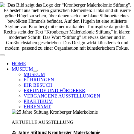
Zum
Inhalt
springen
Toggle
Navigation
HOME
MUSEUM
MUSEUM
FÜHRUNGEN
IHR BESUCH
FREUNDE UND FÖRDERER
VERGANGENE AUSSTELLUNGEN
PRAKTIKUM
EHRENAMT
AKTUELLE AUSSTELLUNG
25 Jahre Stiftung Kronberger Malerkolonie