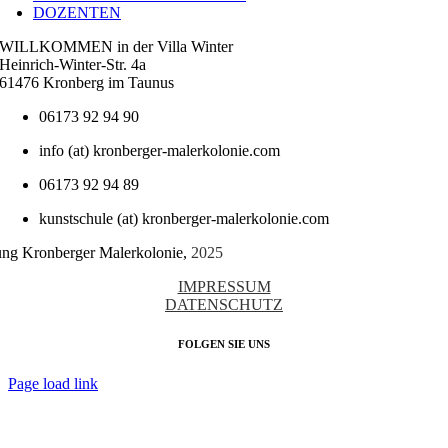
DOZENTEN
WILLKOMMEN in der Villa Winter
Heinrich-Winter-Str. 4a
61476 Kronberg im Taunus
06173 92 94 90
info (at) kronberger-malerkolonie.com
06173 92 94 89
kunstschule (at) kronberger-malerkolonie.com
tung Kronberger Malerkolonie,
2025
IMPRESSUM
DATENSCHUTZ
FOLGEN SIE UNS
Page load link
Nach
oben