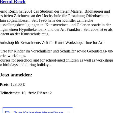
Bernd Reich
ernd Reich hat 2001 das Studium der freien Malerei, Bildhauerei und
es freien Zeichnens an der Hochschule für Gestaltung Offenbach am
ain abgeschlossen. Seit 1996 hatte der Künstler zahlreiche
usstellungsbeteiligungen in Kunstvereinen und Galerien sowie in der
llgemeinen Hypothekenbank und der Art Frankfurt. Seit 2003 ist er als
ozent an der Kunstschule tätig.
orkshop für Erwachsene: Zeit für Kunst Workshop. Time for Art.
urse für Kinder im Vorschulalter und Schulalter sowie Geburtstags- un
erienworkshops.
ourses for preschool and for school-aged children as well as workshop
or birthdays and during holidays.
Jetzt anmelden:
Preis:
128,00 €
Teilnehmer:
10
freie Plätze:
2
Zum Kalender hinzufügen