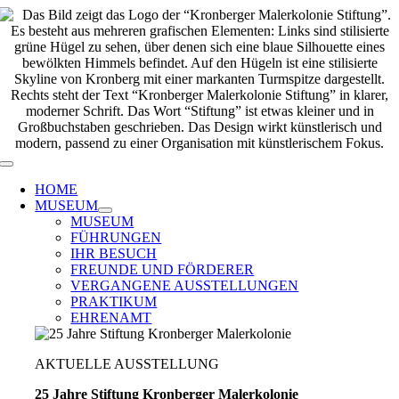
Zum
Inhalt
springen
Toggle
Navigation
HOME
MUSEUM
MUSEUM
FÜHRUNGEN
IHR BESUCH
FREUNDE UND FÖRDERER
VERGANGENE AUSSTELLUNGEN
PRAKTIKUM
EHRENAMT
AKTUELLE AUSSTELLUNG
25 Jahre Stiftung Kronberger Malerkolonie