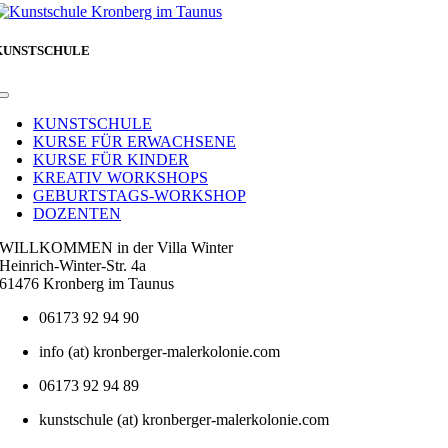
KUNSTSCHULE
Toggle
Navigation
KUNSTSCHULE
KURSE FÜR ERWACHSENE
KURSE FÜR KINDER
KREATIV WORKSHOPS
GEBURTSTAGS-WORKSHOP
DOZENTEN
WILLKOMMEN in der Villa Winter
Heinrich-Winter-Str. 4a
61476 Kronberg im Taunus
06173 92 94 90
info (at) kronberger-malerkolonie.com
06173 92 94 89
kunstschule (at) kronberger-malerkolonie.com