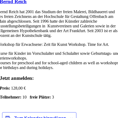
Bernd Reich
ernd Reich hat 2001 das Studium der freien Malerei, Bildhauerei und
es freien Zeichnens an der Hochschule für Gestaltung Offenbach am
ain abgeschlossen. Seit 1996 hatte der Künstler zahlreiche
usstellungsbeteiligungen in Kunstvereinen und Galerien sowie in der
llgemeinen Hypothekenbank und der Art Frankfurt. Seit 2003 ist er als
ozent an der Kunstschule tätig.
orkshop für Erwachsene: Zeit für Kunst Workshop. Time for Art.
urse für Kinder im Vorschulalter und Schulalter sowie Geburtstags- un
erienworkshops.
ourses for preschool and for school-aged children as well as workshop
or birthdays and during holidays.
Jetzt anmelden:
Preis:
128,00 €
Teilnehmer:
10
freie Plätze:
3
Zum Kalender hinzufügen