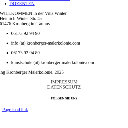
DOZENTEN
WILLKOMMEN in der Villa Winter
Heinrich-Winter-Str. 4a
61476 Kronberg im Taunus
06173 92 94 90
info (at) kronberger-malerkolonie.com
06173 92 94 89
kunstschule (at) kronberger-malerkolonie.com
tung Kronberger Malerkolonie,
2025
IMPRESSUM
DATENSCHUTZ
FOLGEN SIE UNS
Page load link
Nach
oben