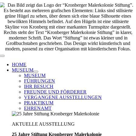
Zum
Inhalt
springen
Toggle
Navigation
HOME
MUSEUM
MUSEUM
FÜHRUNGEN
IHR BESUCH
FREUNDE UND FÖRDERER
VERGANGENE AUSSTELLUNGEN
PRAKTIKUM
EHRENAMT
AKTUELLE AUSSTELLUNG
25 Jahre Stiftung Kronberger Malerkolonie