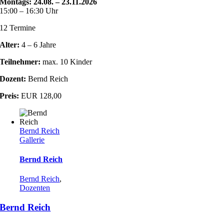
Montags:
24.08. – 23.11.2026
15:00 – 16:30 Uhr
12 Termine
Alter:
4 – 6 Jahre
Teilnehmer:
max. 10 Kinder
Dozent:
Bernd Reich
Preis:
EUR 128,00
Bernd Reich
Gallerie
Bernd Reich
Bernd Reich
,
Dozenten
Bernd Reich