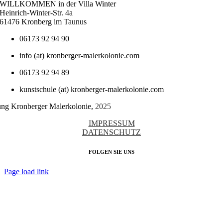
WILLKOMMEN in der Villa Winter
Heinrich-Winter-Str. 4a
61476 Kronberg im Taunus
06173 92 94 90
info (at) kronberger-malerkolonie.com
06173 92 94 89
kunstschule (at) kronberger-malerkolonie.com
tung Kronberger Malerkolonie,
2025
IMPRESSUM
DATENSCHUTZ
FOLGEN SIE UNS
Page load link
Nach
oben