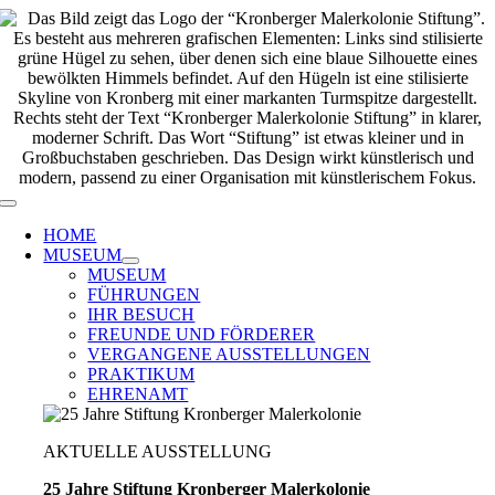
Zum
Inhalt
springen
Toggle
Navigation
HOME
MUSEUM
MUSEUM
FÜHRUNGEN
IHR BESUCH
FREUNDE UND FÖRDERER
VERGANGENE AUSSTELLUNGEN
PRAKTIKUM
EHRENAMT
AKTUELLE AUSSTELLUNG
25 Jahre Stiftung Kronberger Malerkolonie