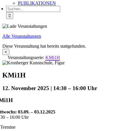
PUBLIKATIONEN
Suche
nach:
Alle Veranstaltungen
Diese Veranstaltung hat bereits stattgefunden.
×
Veranstaltungsserie:
KMi1H
KMi1H
12. November 2025 | 14:30
–
16:00
Mi1H
ttwochs: 03.09. – 03.12.2025
:30 – 16:00 Uhr
 Termine