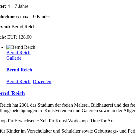
ter:
4 – 7 Jahre
ilnehmer:
max. 10 Kinder
zent:
Bernd Reich
eis:
EUR 128,00
Bernd Reich
Gallerie
Bernd Reich
Bernd Reich
,
Dozenten
rnd Reich
Reich hat 2001 das Studium der freien Malerei, Bildhauerei und des fr
llungsbeteiligungen in Kunstvereinen und Galerien sowie in der Allgem
op für Erwachsene: Zeit für Kunst Workshop. Time for Art.
für Kinder im Vorschulalter und Schulalter sowie Geburtstags- und Fe