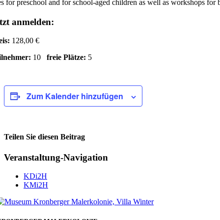
s for preschool and for school-aged children as well as workshops for 
tzt anmelden:
eis:
128,00 €
ilnehmer:
10
freie Plätze:
5
Zum Kalender hinzufügen
Teilen Sie diesen Beitrag
Facebook
Veranstaltung-Navigation
KDi2H
KMi2H