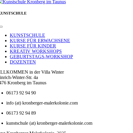
KUNSTSCHULE
Toggle
Navigation
KUNSTSCHULE
KURSE FÜR ERWACHSENE
KURSE FÜR KINDER
KREATIV WORKSHOPS
GEBURTSTAGS-WORKSHOP
DOZENTEN
LLKOMMEN in der Villa Winter
inrich-Winter-Str. 4a
476 Kronberg im Taunus
06173 92 94 90
info (at) kronberger-malerkolonie.com
06173 92 94 89
kunstschule (at) kronberger-malerkolonie.com