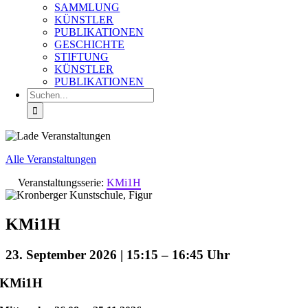
SAMMLUNG
KÜNSTLER
PUBLIKATIONEN
GESCHICHTE
STIFTUNG
KÜNSTLER
PUBLIKATIONEN
Suche
nach:
Alle Veranstaltungen
Veranstaltungsserie:
KMi1H
KMi1H
23. September 2026 | 15:15
–
16:45
KMi1H