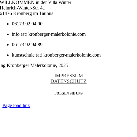
WILLKOMMEN in der Villa Winter
Heinrich-Winter-Str. 4a
61476 Kronberg im Taunus
06173 92 94 90
info (at) kronberger-malerkolonie.com
06173 92 94 89
kunstschule (at) kronberger-malerkolonie.com
tung Kronberger Malerkolonie,
2025
IMPRESSUM
DATENSCHUTZ
FOLGEN SIE UNS
Page load link
Nach
oben