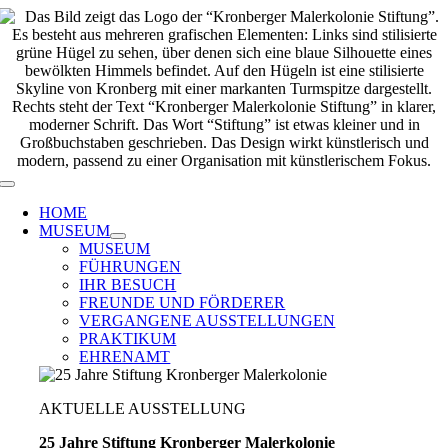
Zum
Inhalt
springen
Toggle
Navigation
HOME
MUSEUM
MUSEUM
FÜHRUNGEN
IHR BESUCH
FREUNDE UND FÖRDERER
VERGANGENE AUSSTELLUNGEN
PRAKTIKUM
EHRENAMT
AKTUELLE AUSSTELLUNG
25 Jahre Stiftung Kronberger Malerkolonie