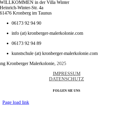
WILLKOMMEN in der Villa Winter
Heinrich-Winter-Str. 4a
61476 Kronberg im Taunus
06173 92 94 90
info (at) kronberger-malerkolonie.com
06173 92 94 89
kunstschule (at) kronberger-malerkolonie.com
tung Kronberger Malerkolonie,
2025
IMPRESSUM
DATENSCHUTZ
FOLGEN SIE UNS
Page load link
Nach
oben