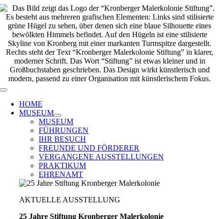
Zum
Inhalt
springen
Toggle
Navigation
HOME
MUSEUM
MUSEUM
FÜHRUNGEN
IHR BESUCH
FREUNDE UND FÖRDERER
VERGANGENE AUSSTELLUNGEN
PRAKTIKUM
EHRENAMT
AKTUELLE AUSSTELLUNG
25 Jahre Stiftung Kronberger Malerkolonie