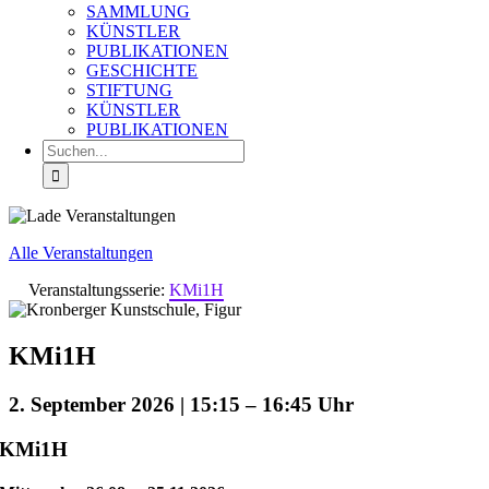
SAMMLUNG
KÜNSTLER
PUBLIKATIONEN
GESCHICHTE
STIFTUNG
KÜNSTLER
PUBLIKATIONEN
Suche
nach:
Alle Veranstaltungen
Veranstaltungsserie:
KMi1H
KMi1H
2. September 2026 | 15:15
–
16:45
KMi1H