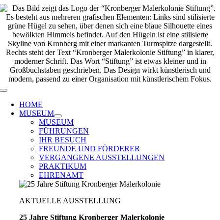
Zum
Inhalt
springen
Toggle
Navigation
HOME
MUSEUM
MUSEUM
FÜHRUNGEN
IHR BESUCH
FREUNDE UND FÖRDERER
VERGANGENE AUSSTELLUNGEN
PRAKTIKUM
EHRENAMT
AKTUELLE AUSSTELLUNG
25 Jahre Stiftung Kronberger Malerkolonie