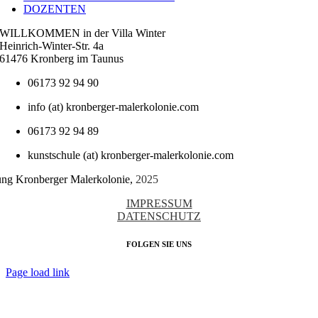
DOZENTEN
WILLKOMMEN in der Villa Winter
Heinrich-Winter-Str. 4a
61476 Kronberg im Taunus
06173 92 94 90
info (at) kronberger-malerkolonie.com
06173 92 94 89
kunstschule (at) kronberger-malerkolonie.com
tung Kronberger Malerkolonie,
2025
IMPRESSUM
DATENSCHUTZ
FOLGEN SIE UNS
Page load link
Nach
oben