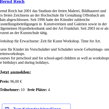
Bernd Reich
ernd Reich hat 2001 das Studium der freien Malerei, Bildhauerei und
es freien Zeichnens an der Hochschule für Gestaltung Offenbach am
ain abgeschlossen. Seit 1996 hatte der Künstler zahlreiche
usstellungsbeteiligungen in Kunstvereinen und Galerien sowie in der
llgemeinen Hypothekenbank und der Art Frankfurt. Seit 2003 ist er als
ozent an der Kunstschule tätig.
orkshop für Erwachsene: Zeit für Kunst Workshop. Time for Art.
urse für Kinder im Vorschulalter und Schulalter sowie Geburtstags- un
erienworkshops.
ourses for preschool and for school-aged children as well as workshop
or birthdays and during holidays.
Jetzt anmelden:
Preis:
96,00 €
Teilnehmer:
10
freie Plätze:
4
Zum Kalender hinzufügen