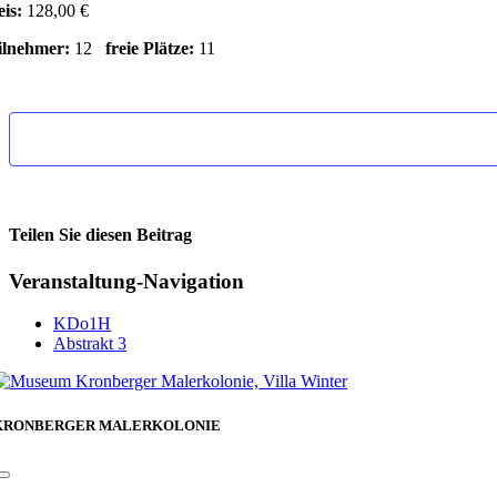
eis:
128,00 €
ilnehmer:
12
freie Plätze:
11
Teilen Sie diesen Beitrag
Facebook
Veranstaltung-Navigation
KDo1H
Abstrakt 3
KRONBERGER MALERKOLONIE
Toggle