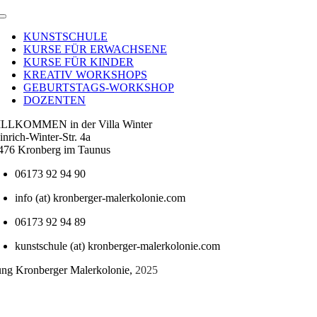
Toggle
Navigation
KUNSTSCHULE
KURSE FÜR ERWACHSENE
KURSE FÜR KINDER
KREATIV WORKSHOPS
GEBURTSTAGS-WORKSHOP
DOZENTEN
LLKOMMEN in der Villa Winter
inrich-Winter-Str. 4a
476 Kronberg im Taunus
06173 92 94 90
info (at) kronberger-malerkolonie.com
06173 92 94 89
kunstschule (at) kronberger-malerkolonie.com
tung Kronberger Malerkolonie,
2025