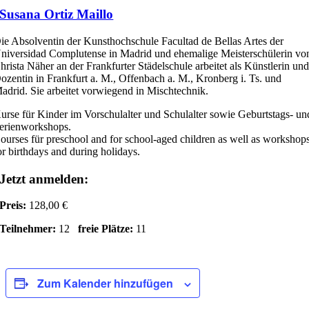
Susana Ortiz Maillo
ie Absolventin der Kunsthochschule Facultad de Bellas Artes der
niversidad Complutense in Madrid und ehemalige Meisterschülerin vo
hrista Näher an der Frankfurter Städelschule arbeitet als Künstlerin un
ozentin in Frankfurt a. M., Offenbach a. M., Kronberg i. Ts. und
adrid. Sie arbeitet vorwiegend in Mischtechnik.
urse für Kinder im Vorschulalter und Schulalter sowie Geburtstags- un
erienworkshops.
ourses für preschool and for school-aged children as well as workshop
or birthdays and during holidays.
Jetzt anmelden:
Preis:
128,00 €
Teilnehmer:
12
freie Plätze:
11
Zum Kalender hinzufügen