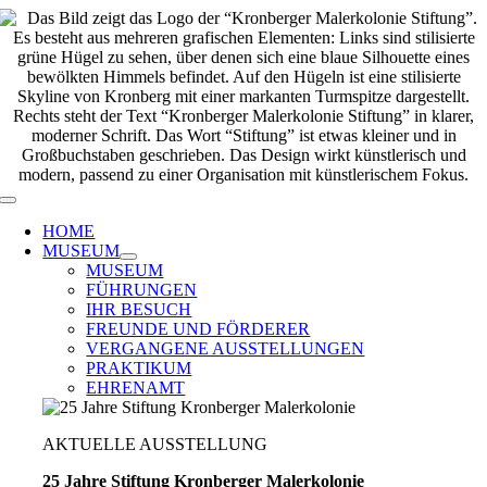
Zum
Inhalt
springen
Toggle
Navigation
HOME
MUSEUM
MUSEUM
FÜHRUNGEN
IHR BESUCH
FREUNDE UND FÖRDERER
VERGANGENE AUSSTELLUNGEN
PRAKTIKUM
EHRENAMT
AKTUELLE AUSSTELLUNG
25 Jahre Stiftung Kronberger Malerkolonie