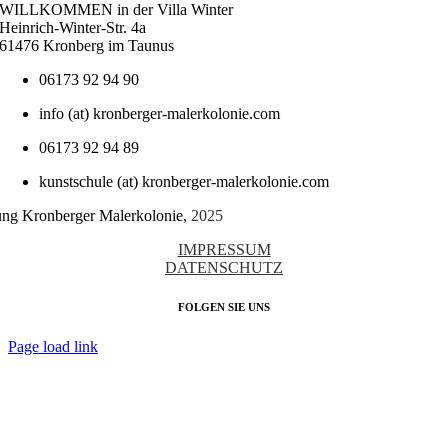
WILLKOMMEN in der Villa Winter
Heinrich-Winter-Str. 4a
61476 Kronberg im Taunus
06173 92 94 90
info (at) kronberger-malerkolonie.com
06173 92 94 89
kunstschule (at) kronberger-malerkolonie.com
tung Kronberger Malerkolonie,
2025
IMPRESSUM
DATENSCHUTZ
FOLGEN SIE UNS
Page load link
Nach
oben