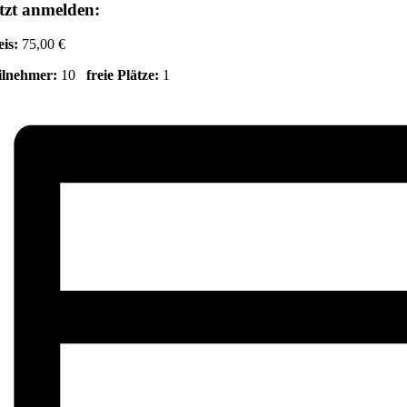
tzt anmelden:
eis:
75,00 €
ilnehmer:
10
freie Plätze:
1