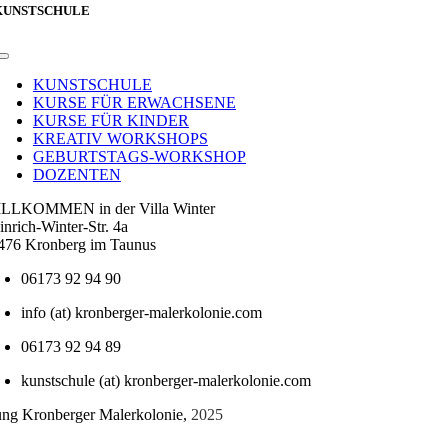
KUNSTSCHULE
Toggle
Navigation
KUNSTSCHULE
KURSE FÜR ERWACHSENE
KURSE FÜR KINDER
KREATIV WORKSHOPS
GEBURTSTAGS-WORKSHOP
DOZENTEN
LLKOMMEN in der Villa Winter
inrich-Winter-Str. 4a
476 Kronberg im Taunus
06173 92 94 90
info (at) kronberger-malerkolonie.com
06173 92 94 89
kunstschule (at) kronberger-malerkolonie.com
tung Kronberger Malerkolonie,
2025