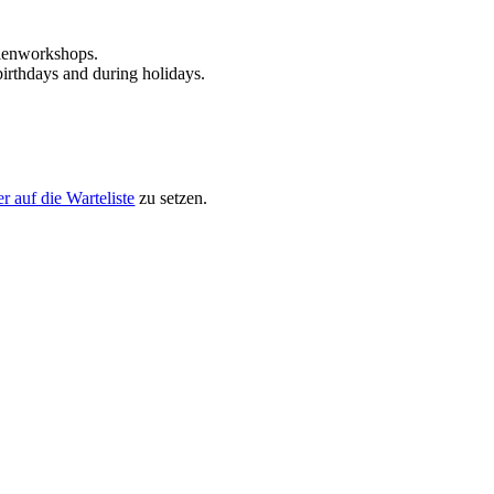
rienworkshops.
birthdays and during holidays.
er auf die Warteliste
zu setzen.