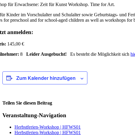
op für Erwachsene: Zeit für Kunst Workshop. Time for Art.
für Kinder im Vorschulalter und Schulalter sowie Geburtstags- und Fe
s for preschool and for school-aged children as well as workshops for 
tzt anmelden:
eis:
145,00 €
ilnehmer:
8
Leider Ausgebucht!
Es besteht die Möglichkeit sich
hi
Zum Kalender hinzufügen
Teilen Sie diesen Beitrag
Facebook
Veranstaltung-Navigation
Herbstferien-Workshop | HFWS01
Herbstferien-Workshop | HFWS01