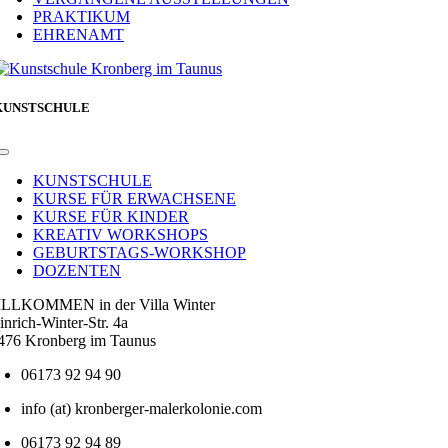
PRAKTIKUM
EHRENAMT
KUNSTSCHULE
Toggle
Navigation
KUNSTSCHULE
KURSE FÜR ERWACHSENE
KURSE FÜR KINDER
KREATIV WORKSHOPS
GEBURTSTAGS-WORKSHOP
DOZENTEN
LLKOMMEN in der Villa Winter
inrich-Winter-Str. 4a
476 Kronberg im Taunus
06173 92 94 90
info (at) kronberger-malerkolonie.com
06173 92 94 89