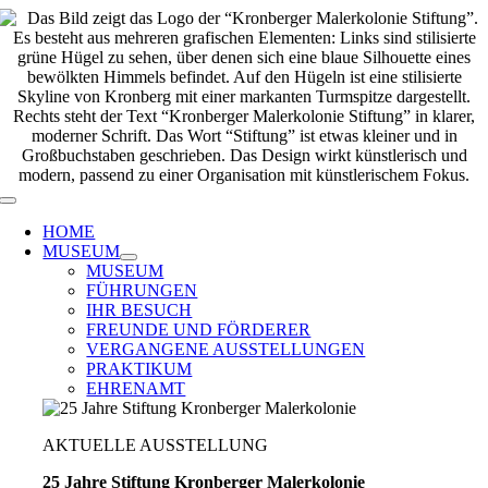
Zum
Inhalt
springen
Toggle
Navigation
HOME
MUSEUM
MUSEUM
FÜHRUNGEN
IHR BESUCH
FREUNDE UND FÖRDERER
VERGANGENE AUSSTELLUNGEN
PRAKTIKUM
EHRENAMT
AKTUELLE AUSSTELLUNG
25 Jahre Stiftung Kronberger Malerkolonie