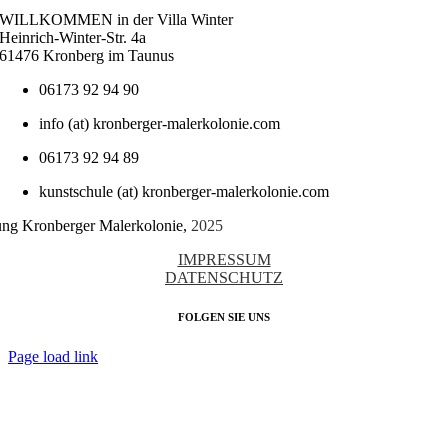
WILLKOMMEN in der Villa Winter
Heinrich-Winter-Str. 4a
61476 Kronberg im Taunus
06173 92 94 90
info (at) kronberger-malerkolonie.com
06173 92 94 89
kunstschule (at) kronberger-malerkolonie.com
tung Kronberger Malerkolonie,
2025
IMPRESSUM
DATENSCHUTZ
FOLGEN SIE UNS
Page load link
Nach
oben