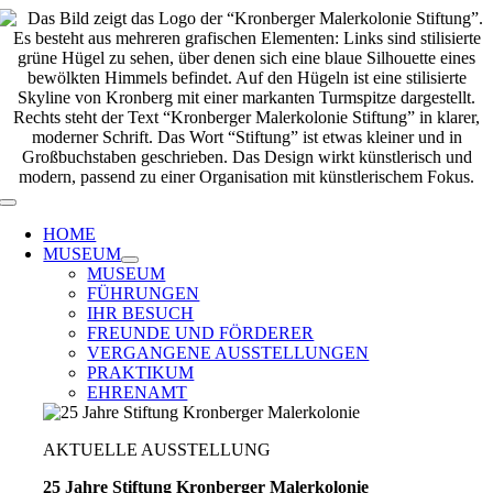
Zum
Inhalt
springen
Toggle
Navigation
HOME
MUSEUM
MUSEUM
FÜHRUNGEN
IHR BESUCH
FREUNDE UND FÖRDERER
VERGANGENE AUSSTELLUNGEN
PRAKTIKUM
EHRENAMT
AKTUELLE AUSSTELLUNG
25 Jahre Stiftung Kronberger Malerkolonie