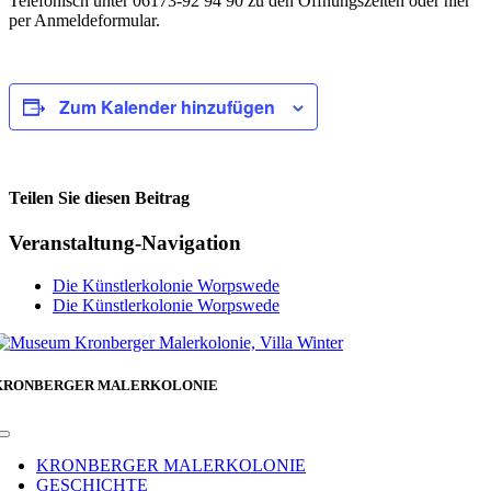
Telefonisch unter 06173-92 94 90 zu den Öffnungszeiten oder hier
per Anmeldeformular.
Zum Kalender hinzufügen
Teilen Sie diesen Beitrag
Facebook
Veranstaltung-Navigation
Die Künstlerkolonie Worpswede
Die Künstlerkolonie Worpswede
KRONBERGER MALERKOLONIE
Toggle
Navigation
KRONBERGER MALERKOLONIE
GESCHICHTE