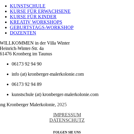
Navigation
KUNSTSCHULE
KURSE FÜR ERWACHSENE
KURSE FÜR KINDER
KREATIV WORKSHOPS
GEBURTSTAGS-WORKSHOP
DOZENTEN
WILLKOMMEN in der Villa Winter
Heinrich-Winter-Str. 4a
61476 Kronberg im Taunus
06173 92 94 90
info (at) kronberger-malerkolonie.com
06173 92 94 89
kunstschule (at) kronberger-malerkolonie.com
tung Kronberger Malerkolonie,
2025
IMPRESSUM
DATENSCHUTZ
FOLGEN SIE UNS