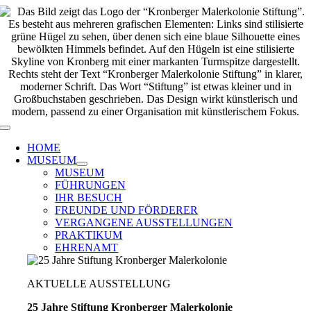
Zum
Inhalt
springen
Toggle
Navigation
HOME
MUSEUM
MUSEUM
FÜHRUNGEN
IHR BESUCH
FREUNDE UND FÖRDERER
VERGANGENE AUSSTELLUNGEN
PRAKTIKUM
EHRENAMT
AKTUELLE AUSSTELLUNG
25 Jahre Stiftung Kronberger Malerkolonie