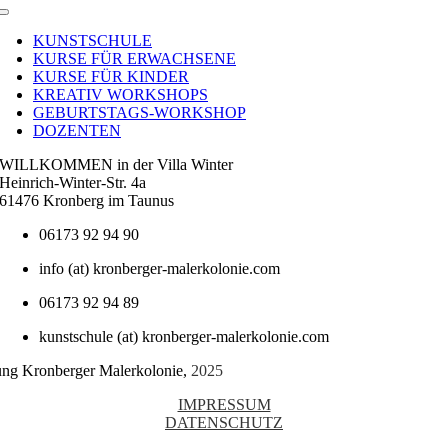
Toggle
Navigation
KUNSTSCHULE
KURSE FÜR ERWACHSENE
KURSE FÜR KINDER
KREATIV WORKSHOPS
GEBURTSTAGS-WORKSHOP
DOZENTEN
WILLKOMMEN in der Villa Winter
Heinrich-Winter-Str. 4a
61476 Kronberg im Taunus
06173 92 94 90
info (at) kronberger-malerkolonie.com
06173 92 94 89
kunstschule (at) kronberger-malerkolonie.com
tung Kronberger Malerkolonie,
2025
IMPRESSUM
DATENSCHUTZ