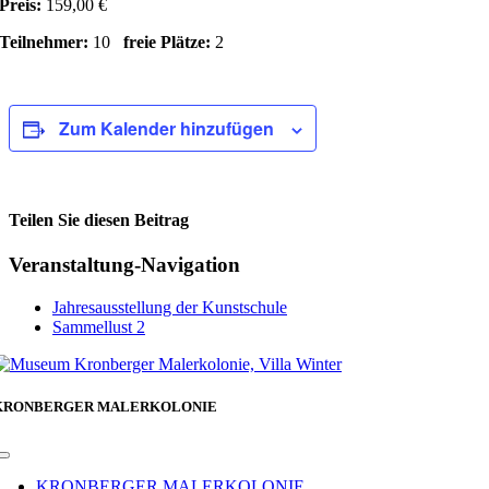
Preis:
159,00 €
Teilnehmer:
10
freie Plätze:
2
Zum Kalender hinzufügen
Teilen Sie diesen Beitrag
Facebook
Veranstaltung-Navigation
Jahresausstellung der Kunstschule
Sammellust 2
KRONBERGER MALERKOLONIE
Toggle
Navigation
KRONBERGER MALERKOLONIE