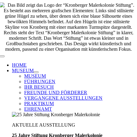
Zum
Inhalt
springen
Toggle
Navigation
HOME
MUSEUM
MUSEUM
FÜHRUNGEN
IHR BESUCH
FREUNDE UND FÖRDERER
VERGANGENE AUSSTELLUNGEN
PRAKTIKUM
EHRENAMT
AKTUELLE AUSSTELLUNG
25 Jahre Stiftung Kronberger Malerkolonie