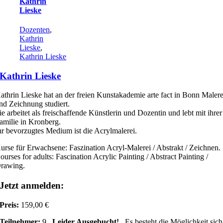
Kathrin
Lieske
Dozenten
,
Kathrin
Lieske
,
Kathrin Lieske
Kathrin Lieske
athrin Lieske hat an der freien Kunstakademie arte fact in Bonn Malere
nd Zeichnung studiert.
ie arbeitet als freischaffende Künstlerin und Dozentin und lebt mit ihrer
amilie in Kronberg.
hr bevorzugtes Medium ist die Acrylmalerei.
urse für Erwachsene: Faszination Acryl-Malerei / Abstrakt / Zeichnen.
ourses for adults: Fascination Acrylic Painting / Abstract Painting /
rawing.
Jetzt anmelden:
Preis:
159,00 €
Teilnehmer:
9
Leider Ausgebucht!
Es besteht die Möglichkeit sich