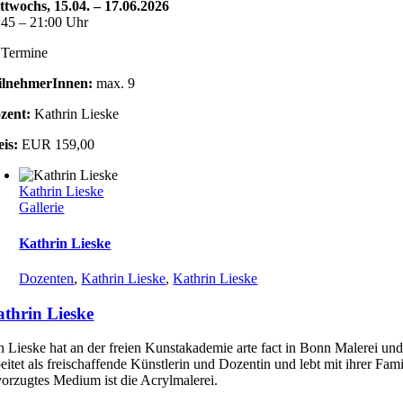
ttwochs, 15.04. – 17.06.2026
:45 – 21:00 Uhr
 Termine
ilnehmerInnen:
max. 9
zent:
Kathrin Lieske
eis:
EUR 159,00
Kathrin Lieske
Gallerie
Kathrin Lieske
Dozenten
,
Kathrin Lieske
,
Kathrin Lieske
thrin Lieske
n Lieske hat an der freien Kunstakademie arte fact in Bonn Malerei und
beitet als freischaffende Künstlerin und Dozentin und lebt mit ihrer Fam
vorzugtes Medium ist die Acrylmalerei.