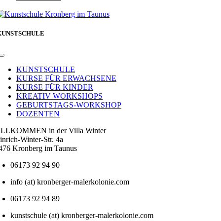
KUNSTSCHULE
Toggle
Navigation
KUNSTSCHULE
KURSE FÜR ERWACHSENE
KURSE FÜR KINDER
KREATIV WORKSHOPS
GEBURTSTAGS-WORKSHOP
DOZENTEN
LLKOMMEN in der Villa Winter
inrich-Winter-Str. 4a
476 Kronberg im Taunus
06173 92 94 90
info (at) kronberger-malerkolonie.com
06173 92 94 89
kunstschule (at) kronberger-malerkolonie.com