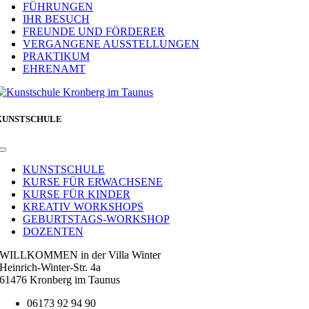
FÜHRUNGEN
IHR BESUCH
FREUNDE UND FÖRDERER
VERGANGENE AUSSTELLUNGEN
PRAKTIKUM
EHRENAMT
KUNSTSCHULE
Toggle
Navigation
KUNSTSCHULE
KURSE FÜR ERWACHSENE
KURSE FÜR KINDER
KREATIV WORKSHOPS
GEBURTSTAGS-WORKSHOP
DOZENTEN
WILLKOMMEN in der Villa Winter
Heinrich-Winter-Str. 4a
61476 Kronberg im Taunus
06173 92 94 90