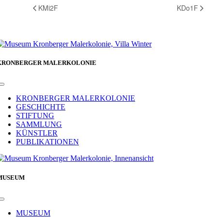
KMi2F
KDo1F
KRONBERGER MALERKOLONIE
Toggle
Navigation
KRONBERGER MALERKOLONIE
GESCHICHTE
STIFTUNG
SAMMLUNG
KÜNSTLER
PUBLIKATIONEN
MUSEUM
Toggle
Navigation
MUSEUM