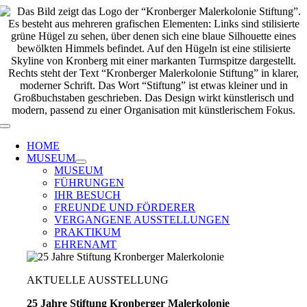
Zum
Inhalt
springen
Toggle
Navigation
HOME
MUSEUM
MUSEUM
FÜHRUNGEN
IHR BESUCH
FREUNDE UND FÖRDERER
VERGANGENE AUSSTELLUNGEN
PRAKTIKUM
EHRENAMT
AKTUELLE AUSSTELLUNG
25 Jahre Stiftung Kronberger Malerkolonie