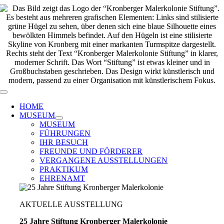
Zum
Inhalt
springen
Toggle
Navigation
HOME
MUSEUM
MUSEUM
FÜHRUNGEN
IHR BESUCH
FREUNDE UND FÖRDERER
VERGANGENE AUSSTELLUNGEN
PRAKTIKUM
EHRENAMT
AKTUELLE AUSSTELLUNG
25 Jahre Stiftung Kronberger Malerkolonie