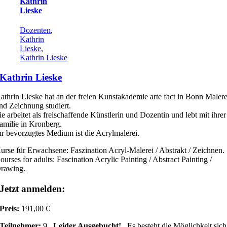
Kathrin
Lieske
Dozenten
,
Kathrin
Lieske
,
Kathrin Lieske
Kathrin Lieske
athrin Lieske hat an der freien Kunstakademie arte fact in Bonn Malere
nd Zeichnung studiert.
ie arbeitet als freischaffende Künstlerin und Dozentin und lebt mit ihrer
amilie in Kronberg.
hr bevorzugtes Medium ist die Acrylmalerei.
urse für Erwachsene: Faszination Acryl-Malerei / Abstrakt / Zeichnen.
ourses for adults: Fascination Acrylic Painting / Abstract Painting /
rawing.
Jetzt anmelden:
Preis:
191,00 €
Teilnehmer:
9
Leider Ausgebucht!
Es besteht die Möglichkeit sich