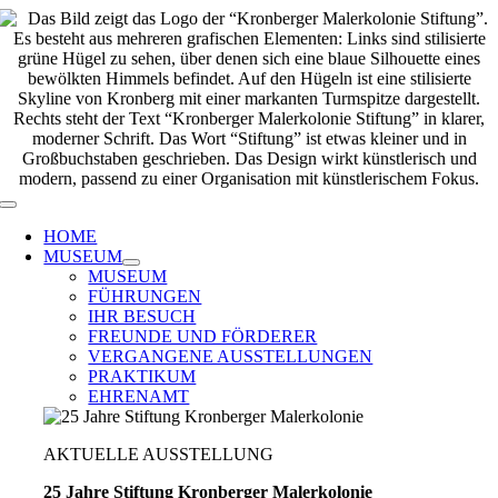
Zum
Inhalt
springen
Toggle
Navigation
HOME
MUSEUM
MUSEUM
FÜHRUNGEN
IHR BESUCH
FREUNDE UND FÖRDERER
VERGANGENE AUSSTELLUNGEN
PRAKTIKUM
EHRENAMT
AKTUELLE AUSSTELLUNG
25 Jahre Stiftung Kronberger Malerkolonie