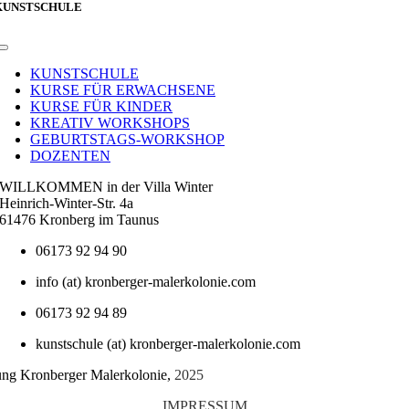
KUNSTSCHULE
Toggle
Navigation
KUNSTSCHULE
KURSE FÜR ERWACHSENE
KURSE FÜR KINDER
KREATIV WORKSHOPS
GEBURTSTAGS-WORKSHOP
DOZENTEN
WILLKOMMEN in der Villa Winter
Heinrich-Winter-Str. 4a
61476 Kronberg im Taunus
06173 92 94 90
info (at) kronberger-malerkolonie.com
06173 92 94 89
kunstschule (at) kronberger-malerkolonie.com
tung Kronberger Malerkolonie,
2025
IMPRESSUM