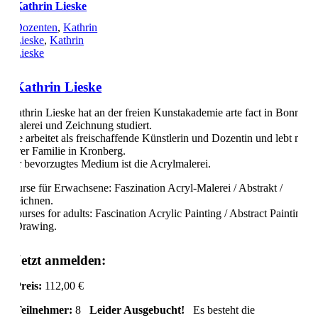
Kathrin Lieske
Dozenten
,
Kathrin
Lieske
,
Kathrin
Lieske
Kathrin Lieske
Kathrin Lieske hat an der freien Kunstakademie arte fact in Bonn
Malerei und Zeichnung studiert.
Sie arbeitet als freischaffende Künstlerin und Dozentin und lebt mit
ihrer Familie in Kronberg.
Ihr bevorzugtes Medium ist die Acrylmalerei.
Kurse für Erwachsene: Faszination Acryl-Malerei / Abstrakt /
Zeichnen.
Courses for adults: Fascination Acrylic Painting / Abstract Painting
/ Drawing.
Jetzt anmelden:
Preis:
112,00 €
Teilnehmer:
8
Leider Ausgebucht!
Es besteht die