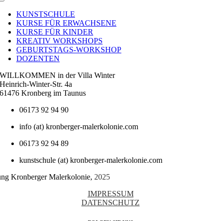
Toggle
Navigation
KUNSTSCHULE
KURSE FÜR ERWACHSENE
KURSE FÜR KINDER
KREATIV WORKSHOPS
GEBURTSTAGS-WORKSHOP
DOZENTEN
WILLKOMMEN in der Villa Winter
Heinrich-Winter-Str. 4a
61476 Kronberg im Taunus
06173 92 94 90
info (at) kronberger-malerkolonie.com
06173 92 94 89
kunstschule (at) kronberger-malerkolonie.com
tung Kronberger Malerkolonie,
2025
IMPRESSUM
DATENSCHUTZ