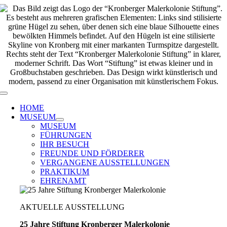
Zum
Inhalt
springen
Toggle
Navigation
HOME
MUSEUM
MUSEUM
FÜHRUNGEN
IHR BESUCH
FREUNDE UND FÖRDERER
VERGANGENE AUSSTELLUNGEN
PRAKTIKUM
EHRENAMT
AKTUELLE AUSSTELLUNG
25 Jahre Stiftung Kronberger Malerkolonie