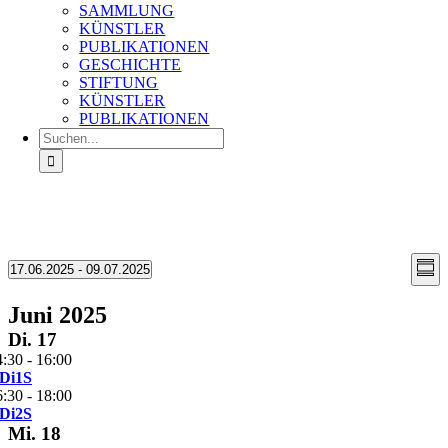
SAMMLUNG
KÜNSTLER
PUBLIKATIONEN
GESCHICHTE
STIFTUNG
KÜNSTLER
PUBLIKATIONEN
Suche
nach:
Ans
Ve
Veranstaltungen
17.06.2025
 - 
09.07.2025
Zusa
An
Datum
Nav
auswählen.
Na
Juni 2025
Di.
17
4:30
-
16:00
Di1S
6:30
-
18:00
Di2S
Mi.
18