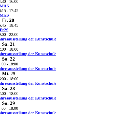
4:30
-
16:00
Mi1S
6:15
-
17:45
Mi2S
Fr.
20
6:45
-
18:45
Fr2S
9:00
-
22:00
ahresausstellung der Kunstschule
Sa.
21
2:00
-
18:00
ahresausstellung der Kunstschule
So.
22
1:00
-
18:00
ahresausstellung der Kunstschule
Mi.
25
5:00
-
18:00
ahresausstellung der Kunstschule
Sa.
28
2:00
-
18:00
ahresausstellung der Kunstschule
So.
29
1:00
-
18:00
ahresausstellung der Kunstschule