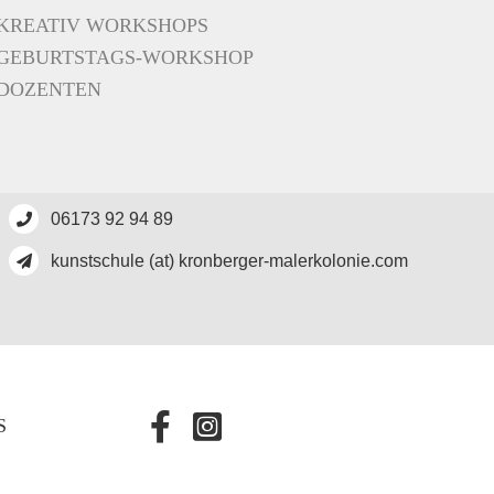
KREATIV WORKSHOPS
GEBURTSTAGS-WORKSHOP
DOZENTEN
06173 92 94 89
kunstschule (at) kronberger-malerkolonie.com
S