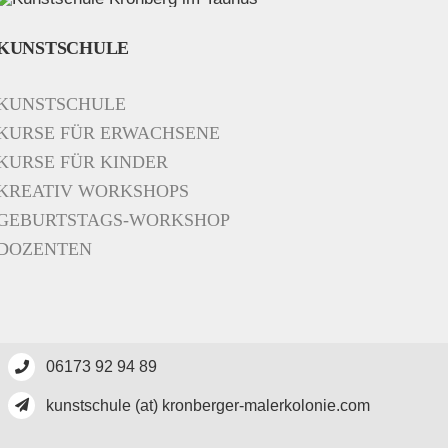
KUNSTSCHULE
KUNSTSCHULE
KURSE FÜR ERWACHSENE
KURSE FÜR KINDER
KREATIV WORKSHOPS
GEBURTSTAGS-WORKSHOP
DOZENTEN
06173 92 94 89
kunstschule (at) kronberger-malerkolonie.com