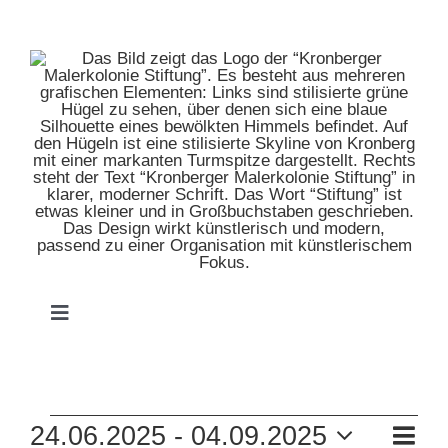
Zum
Inhalt
springen
Toggle
Navigation
HOME
VERANSTALTUNGEN
VE
24.06.2025
 - 
04.09.2025
MUSEUM
Liste