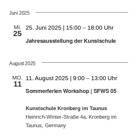
AN
ANS
Datum
wählen.
NAV
Juni 2025
KUNSTSCHULE
NA
MI.
25. Juni 2025 | 15:00
–
18:00
25
KRONBERGER MALERKOLONIE
Jahresausstellung der Kunstschule
SUCHE
August 2025
NACH:
MO.
11. August 2025 | 9:00
–
13:00
11
Sommerferien Workshop | SFWS 05
Kunstschule Kronberg im Taunus
Heinrich-Winter-Straße 4a, Kronberg im
Taunus, Germany