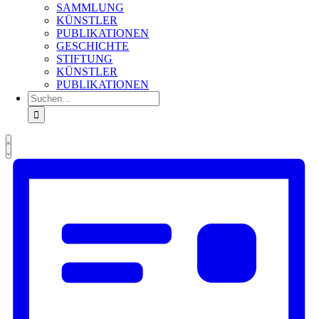
SAMMLUNG
KÜNSTLER
PUBLIKATIONEN
GESCHICHTE
STIFTUNG
KÜNSTLER
PUBLIKATIONEN
Suche
nach:
Ansichten-
Veranstaltung
Veranstaltungen
Liste
Ansichten-
Navigation
Navigation