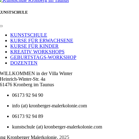
KUNSTSCHULE
Toggle
Navigation
KUNSTSCHULE
KURSE FÜR ERWACHSENE
KURSE FÜR KINDER
KREATIV WORKSHOPS
GEBURTSTAGS-WORKSHOP
DOZENTEN
WILLKOMMEN in der Villa Winter
Heinrich-Winter-Str. 4a
61476 Kronberg im Taunus
06173 92 94 90
info (at) kronberger-malerkolonie.com
06173 92 94 89
kunstschule (at) kronberger-malerkolonie.com
tung Kronberger Malerkolonie,
2025