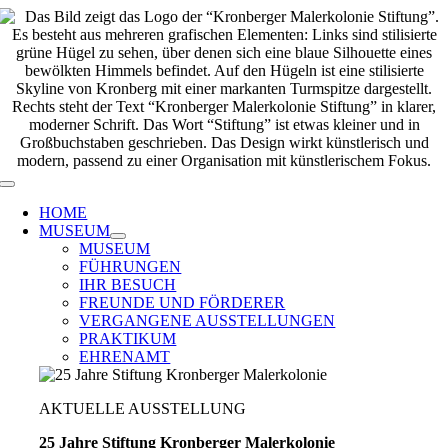
Zum
Inhalt
springen
Toggle
Navigation
HOME
MUSEUM
MUSEUM
FÜHRUNGEN
IHR BESUCH
FREUNDE UND FÖRDERER
VERGANGENE AUSSTELLUNGEN
PRAKTIKUM
EHRENAMT
AKTUELLE AUSSTELLUNG
25 Jahre Stiftung Kronberger Malerkolonie