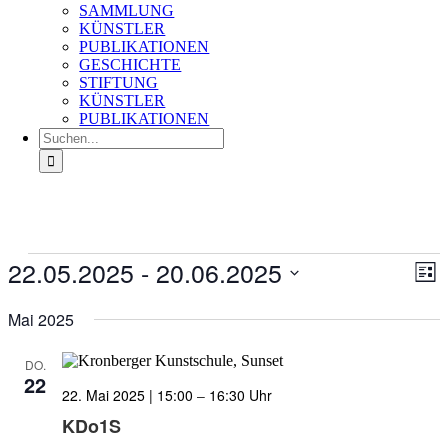
SAMMLUNG
KÜNSTLER
PUBLIKATIONEN
GESCHICHTE
STIFTUNG
KÜNSTLER
PUBLIKATIONEN
Suche
nach:
Veranstaltungen
22.05.2025
 - 
20.06.2025
Ans
Ver
Liste
An
Nav
Datum
Na
wählen.
Mai 2025
DO.
22
22. Mai 2025 | 15:00
–
16:30
KDo1S