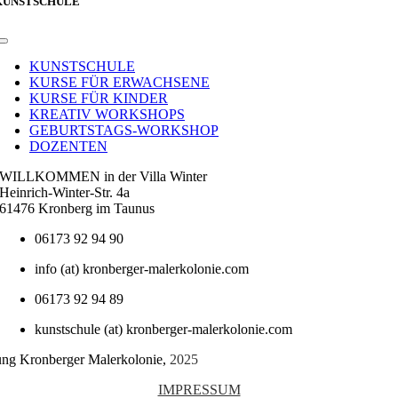
KUNSTSCHULE
Toggle
Navigation
KUNSTSCHULE
KURSE FÜR ERWACHSENE
KURSE FÜR KINDER
KREATIV WORKSHOPS
GEBURTSTAGS-WORKSHOP
DOZENTEN
WILLKOMMEN in der Villa Winter
Heinrich-Winter-Str. 4a
61476 Kronberg im Taunus
06173 92 94 90
info (at) kronberger-malerkolonie.com
06173 92 94 89
kunstschule (at) kronberger-malerkolonie.com
tung Kronberger Malerkolonie,
2025
IMPRESSUM