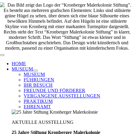
Zum
Inhalt
springen
Toggle
Navigation
HOME
MUSEUM
MUSEUM
FÜHRUNGEN
IHR BESUCH
FREUNDE UND FÖRDERER
VERGANGENE AUSSTELLUNGEN
PRAKTIKUM
EHRENAMT
AKTUELLE AUSSTELLUNG
25 Jahre Stiftung Kronberger Malerkolonie