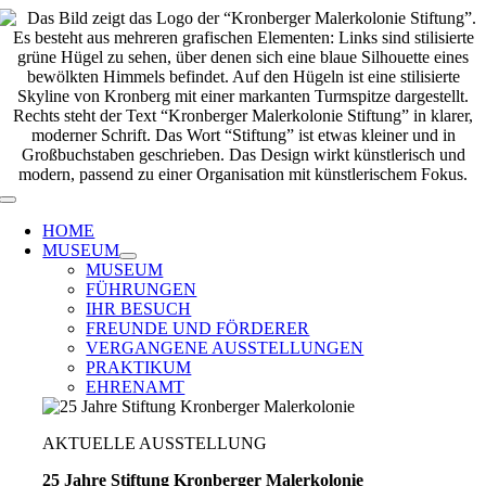
Zum
Inhalt
springen
Toggle
Navigation
HOME
MUSEUM
MUSEUM
FÜHRUNGEN
IHR BESUCH
FREUNDE UND FÖRDERER
VERGANGENE AUSSTELLUNGEN
PRAKTIKUM
EHRENAMT
AKTUELLE AUSSTELLUNG
25 Jahre Stiftung Kronberger Malerkolonie