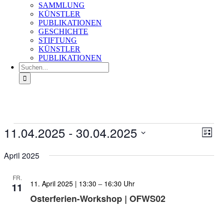
SAMMLUNG
KÜNSTLER
PUBLIKATIONEN
GESCHICHTE
STIFTUNG
KÜNSTLER
PUBLIKATIONEN
Suche
nach:
Veranstaltungen
11.04.2025
 - 
30.04.2025
Ans
Ver
Liste
An
Nav
Datum
Na
wählen.
April 2025
FR.
11. April 2025 | 13:30
–
16:30
11
Osterferien-Workshop | OFWS02