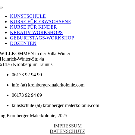
Toggle
Navigation
KUNSTSCHULE
KURSE FÜR ERWACHSENE
KURSE FÜR KINDER
KREATIV WORKSHOPS
GEBURTSTAGS-WORKSHOP
DOZENTEN
WILLKOMMEN in der Villa Winter
Heinrich-Winter-Str. 4a
61476 Kronberg im Taunus
06173 92 94 90
info (at) kronberger-malerkolonie.com
06173 92 94 89
kunstschule (at) kronberger-malerkolonie.com
tung Kronberger Malerkolonie,
2025
IMPRESSUM
DATENSCHUTZ