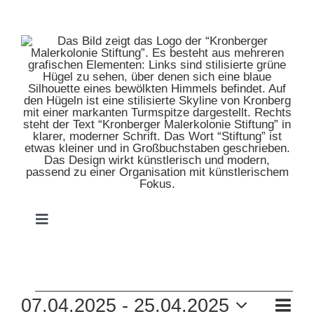
Zum
Inhalt
springen
Toggle
Navigation
HOME
VERANSTALTUNGEN
VE
07.04.2025
 - 
25.04.2025
MUSEUM
Liste