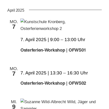
AN
ANS
Datum
wählen.
NAV
April 2025
KUNSTSCHULE
NA
MO.
7
KRONBERGER MALERKOLONIE
7. April 2025 | 9:00
–
13:00
SUCHE
Osterferien-Workshop | OFWS01
NACH:
MO.
7
7. April 2025 | 13:30
–
16:30
Osterferien-Workshop | OFWS02
MI.
9