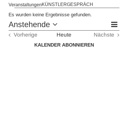
KÜNSTLERGESPRÄCH
Veranstaltungen
VERANSTALTUNGEN
KUNSTSCHULE
Es wurden keine Ergebnisse gefunden.
Hinweis
Anstehende
VE
Zusam
AN
Datum
ANS
KRONBERGER MALERKOLONIE
Vorherige
Heute
Nächste
auswählen.
NAV
Veranstaltungen
Veranstal
NA
KALENDER ABONNIEREN
SUCHE
NACH: