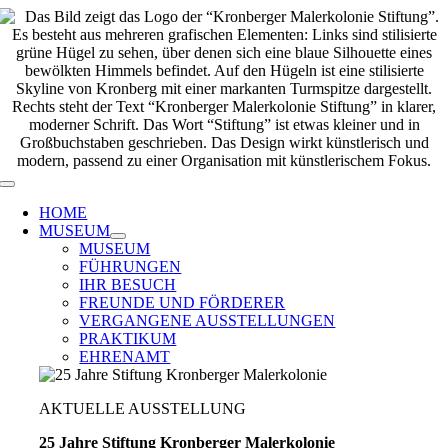
Zum
Inhalt
springen
Toggle
Navigation
HOME
MUSEUM
MUSEUM
FÜHRUNGEN
IHR BESUCH
FREUNDE UND FÖRDERER
VERGANGENE AUSSTELLUNGEN
PRAKTIKUM
EHRENAMT
AKTUELLE AUSSTELLUNG
25 Jahre Stiftung Kronberger Malerkolonie