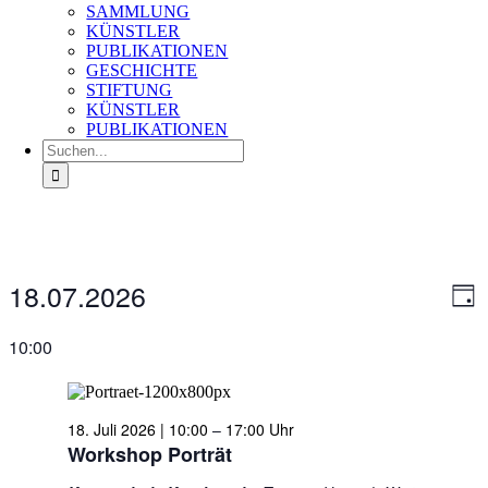
SAMMLUNG
KÜNSTLER
PUBLIKATIONEN
GESCHICHTE
STIFTUNG
KÜNSTLER
PUBLIKATIONEN
Suche
nach:
Veranstaltungen
18.07.2026
Ans
Ver
Tag
für
An
Nav
Datum
18.
Na
wählen.
10:00
Juli
2026
18. Juli 2026 | 10:00
–
17:00
Workshop Porträt