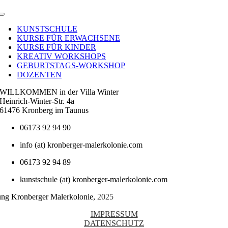
Toggle
Navigation
KUNSTSCHULE
KURSE FÜR ERWACHSENE
KURSE FÜR KINDER
KREATIV WORKSHOPS
GEBURTSTAGS-WORKSHOP
DOZENTEN
WILLKOMMEN in der Villa Winter
Heinrich-Winter-Str. 4a
61476 Kronberg im Taunus
06173 92 94 90
info (at) kronberger-malerkolonie.com
06173 92 94 89
kunstschule (at) kronberger-malerkolonie.com
tung Kronberger Malerkolonie,
2025
IMPRESSUM
DATENSCHUTZ