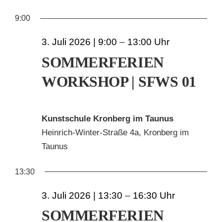
AN
ANS
Datum
FÜR
9:00
wählen.
NAV
KUNSTSCHULE
NA
3. Juli 2026 | 9:00
–
13:00
3.
KRONBERGER MALERKOLONIE
SOMMERFERIEN
JULI
WORKSHOP | SFWS 01
SUCHE
2026
NACH:
Kunstschule Kronberg im Taunus
Heinrich-Winter-Straße 4a, Kronberg im
Taunus
13:30
3. Juli 2026 | 13:30
–
16:30
SOMMERFERIEN